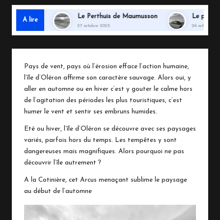
e Gatseau
Le Perthuis de Maumusson
Le petit train 
A lire
27 octobre 2025
26 octobre 2025
Pays de vent, pays où l’érosion efface l’action humaine,
l’île d’Oléron affirme son caractère sauvage. Alors oui, y
aller en automne ou en hiver c’est y gouter le calme hors
de l’agitation des périodes les plus touristiques, c’est
humer le vent et sentir ses embruns humides.
Eté ou hiver, l’île d’Oléron se découvre avec ses paysages
variés, parfois hors du temps. Les tempêtes y sont
dangereuses mais magnifiques. Alors pourquoi ne pas
découvrir l’île autrement ?
A la Cotinière, cet Arcus menaçant sublime le paysage
au début de l’automne