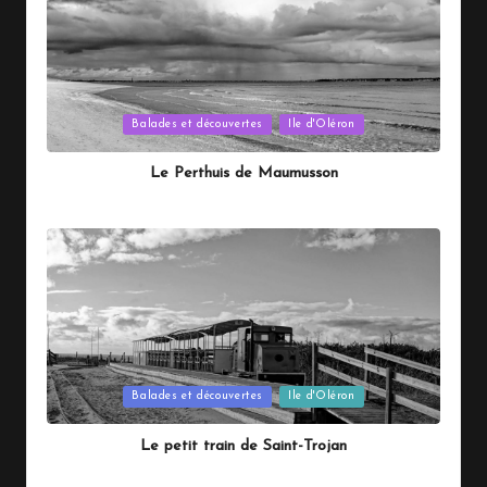
Posted
Balades et découvertes
Ile d'Oléron
in
Le Perthuis de Maumusson
By
Le randonneur d'oléron
27 octobre 2025
Posted
by
Posted
Balades et découvertes
Ile d'Oléron
in
Le petit train de Saint-Trojan
By
Le randonneur d'oléron
26 octobre 2025
Posted